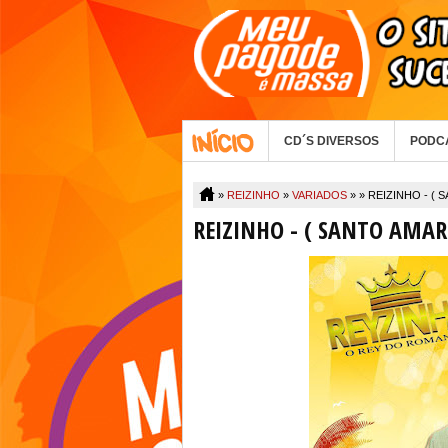
CD´S DIVERSOS
PODC
»
REIZINHO
»
VARIADOS
» »
REIZINHO - ( 
REIZINHO - ( SANTO AMARO