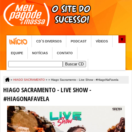
CD´S DIVERSOS
PODCAST
VÍDEOS
EQUIPE
NOTÍCIAS
CONTATO
»
HIAGO SACRAMENTO
» »
Hiago Sacramento - Live Show - #HiagoNaFavela
HIAGO SACRAMENTO - LIVE SHOW -
#HIAGONAFAVELA