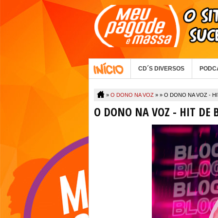
CD´S DIVERSOS
PODC
»
O DONO NA VOZ
» »
O DONO NA VOZ - H
O DONO NA VOZ - HIT DE 